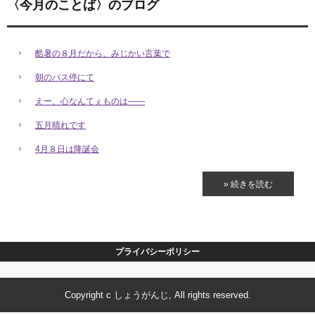
〈今月のことば〉のブログ
酷暑の８月だから、みじかい言葉で
朝のバス停にて
えー、心なんてぇものは――
五月晴れです
4月８日は降誕会
» 続きを読む
プライバシーポリシー
Copyright c しょうがんじ, All rights reserved.